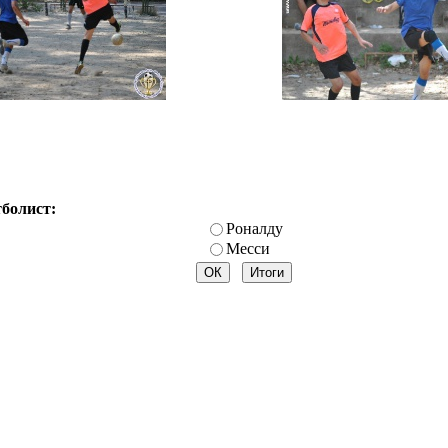
тболист:
Роналду
Месси