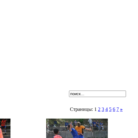
Страницы: 1
2
3
4
5
6
7
»