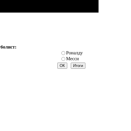
тболист:
Роналду
Месси