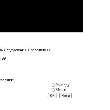
86
Следующая
>
Последняя
>>
з 86
тболист:
Роналду
Месси