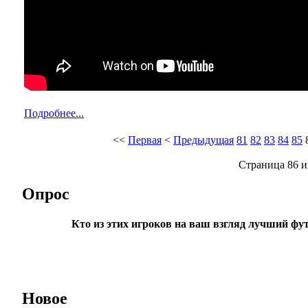
Подробнее...
<<
Первая
<
Предыдущая
81
82
83
84
85
Страница 86 и
Опрос
Кто из этих игроков на ваш взгляд лучший фу
Новое