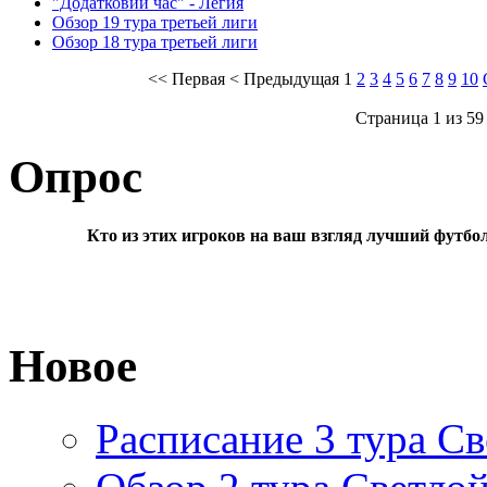
"Додатковий час" - Легия
Обзор 19 тура третьей лиги
Обзор 18 тура третьей лиги
<<
Первая
<
Предыдущая
1
2
3
4
5
6
7
8
9
10
Страница 1 из 59
Опрос
Кто из этих игроков на ваш взгляд лучший футбо
Новое
Расписание 3 тура Св