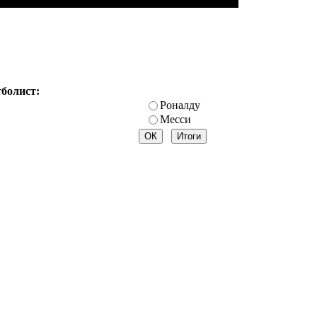
тболист:
Роналду
Месси