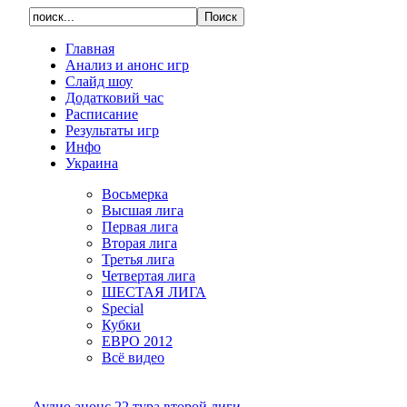
Главная
Анализ и анонс игр
Слайд шоу
Додатковий час
Расписание
Результаты игр
Инфо
Украина
Восьмерка
Высшая лига
Первая лига
Вторая лига
Третья лига
Четвертая лига
ШЕСТАЯ ЛИГА
Special
Кубки
ЕВРО 2012
Всё видео
Аудио анонс 22 тура второй лиги