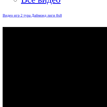
Видео игр 2 тура Даймонд лиги 8х8