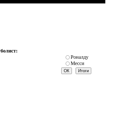
тболист:
Роналду
Месси