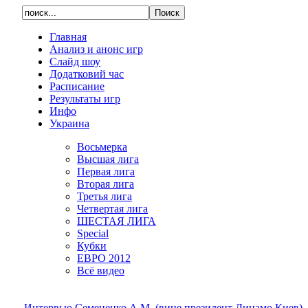
Главная
Анализ и анонс игр
Слайд шоу
Додатковий час
Расписание
Результаты игр
Инфо
Украина
Восьмерка
Высшая лига
Первая лига
Вторая лига
Третья лига
Четвертая лига
ШЕСТАЯ ЛИГА
Special
Кубки
ЕВРО 2012
Всё видео
Интервью Семененко А.М. (вице президент Динамо Киев)