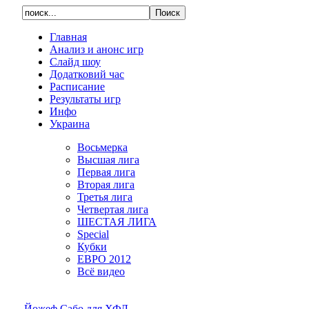
Главная
Анализ и анонс игр
Слайд шоу
Додатковий час
Расписание
Результаты игр
Инфо
Украина
Восьмерка
Высшая лига
Первая лига
Вторая лига
Третья лига
Четвертая лига
ШЕСТАЯ ЛИГА
Special
Кубки
ЕВРО 2012
Всё видео
Йожеф Сабо для ХФЛ