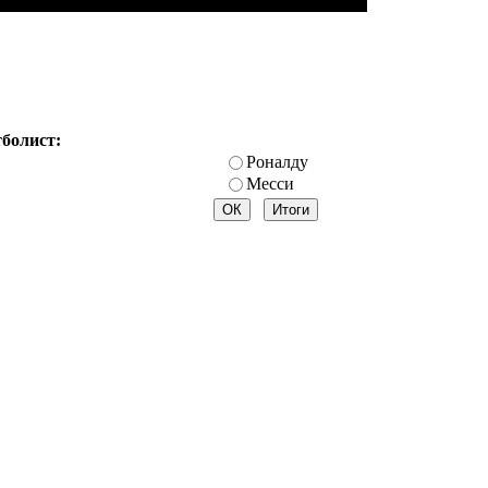
тболист:
Роналду
Месси