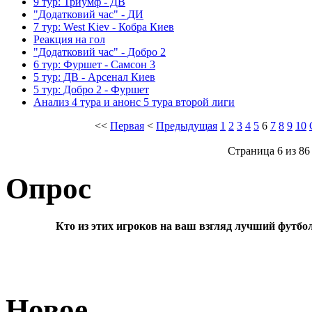
9 тур: Триумф - ДВ
"Додатковий час" - ДИ
7 тур: West Kiev - Кобра Киев
Реакция на гол
"Додатковий час" - Добро 2
6 тур: Фуршет - Самсон 3
5 тур: ДВ - Арсенал Киев
5 тур: Добро 2 - Фуршет
Анализ 4 тура и анонс 5 тура второй лиги
<<
Первая
<
Предыдущая
1
2
3
4
5
6
7
8
9
10
Страница 6 из 86
Опрос
Кто из этих игроков на ваш взгляд лучший футбо
Новое